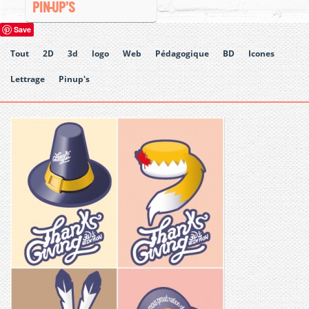
PIN-UP’S
Save
Tout
2D
3d
logo
Web
Pédagogique
BD
Icones
Lettrage
Pinup's