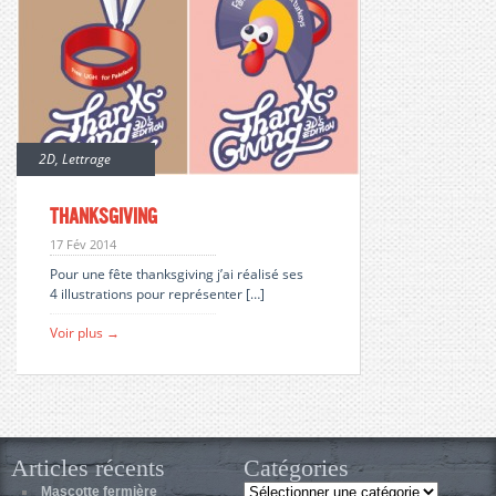
2D
,
Lettrage
Thanksgiving
17 Fév 2014
Pour une fête thanksgiving j’ai réalisé ses
4 illustrations pour représenter […]
Voir plus →
Articles récents
Catégories
Catégories
Mascotte fermière