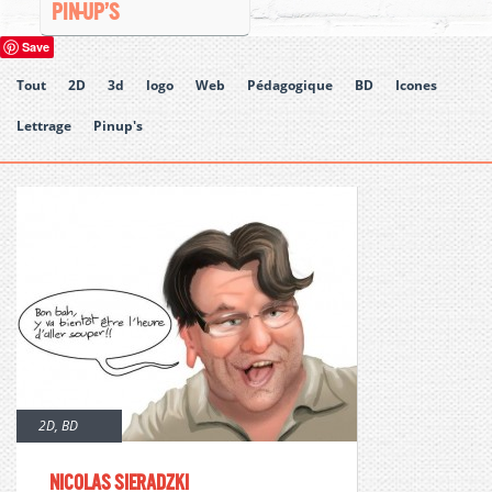
PIN-UP’S
Save
Tout
2D
3d
logo
Web
Pédagogique
BD
Icones
Lettrage
Pinup's
2D
,
BD
Nicolas Sieradzki