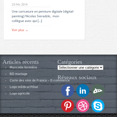
23 Fév 2014
Une caricature en peinture digitale (digital-
painting) Nicolas Sieradzki, mon
collègue avec qui […]
Voir plus →
Articles récents
Catégories
Catégories
Mascotte fermière
BD mariage
Réseaux sociaux
Carte des vins de France – E-commerce
Logo médical Pétal
Logo agricole