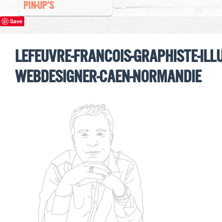
PIN-UP’S
Save
lefeuvre-francois-graphiste-ill
webdesigner-caen-normandie