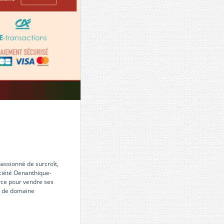
assionné de surcroît,
ciété Oenanthique-
rce pour vendre ses
om de domaine