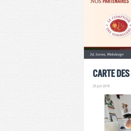
3d
,
Icones
,
Webdesign
Carte des
25 Juil 2018