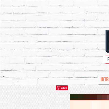
INTR
Save