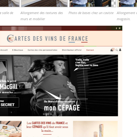
 salle de
Allongement des textures des
Photo de bases chez un caviste
Allongement d
murs et mobilier
magasin.