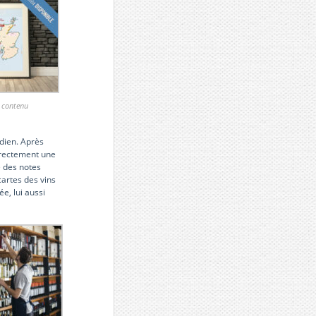
 contenu
idien. Après
directement une
é des notes
cartes des vins
e, lui aussi