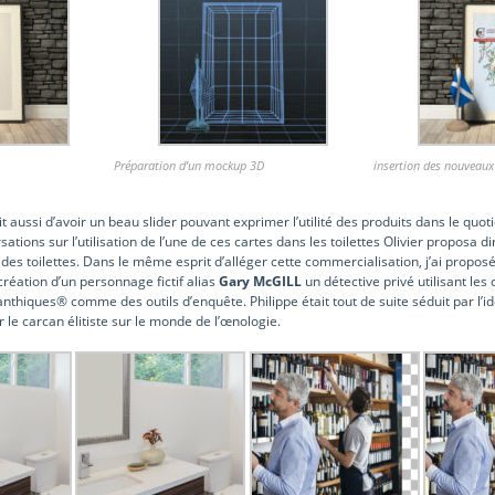
Préparation d’un mockup 3D
insertion des nouveaux
 aussi d’avoir un beau slider pouvant exprimer l’utilité des produits dans le quot
sations sur l’utilisation de l’une de ces cartes dans les toilettes Olivier proposa 
 des toilettes. Dans le même esprit d’alléger cette commercialisation, j’ai propos
création d’un personnage fictif alias
Gary McGILL
un détective privé utilisant les 
anthiques® comme des outils d’enquête. Philippe était tout de suite séduit par l’idé
r le carcan élitiste sur le monde de l’œnologie.