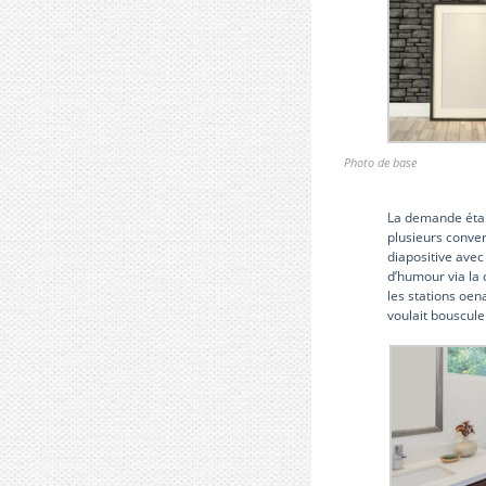
Photo de base
La demande était
plusieurs conver
diapositive avec
d’humour via la 
les stations oen
voulait bouscule