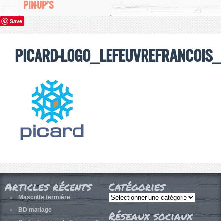
PIN-UP’S
Save
picard-logo_lefeuvrefrancois
Articles récents
Catégories
Catégories
Mascotte fermière
BD mariage
Réseaux sociaux