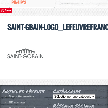
PIN-UP’S
Save
saint-gbain-logo_lefeuvrefran
Articles récents
Catégories
Catégories
Mascotte fermière
BD mariage
Réseaux sociaux