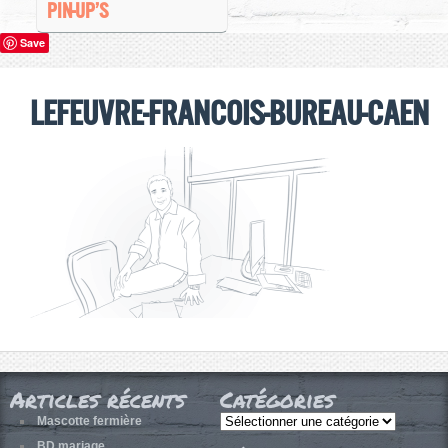
PIN-UP’S
Save
lefeuvre-francois-bureau-caen
Articles récents
Catégories
Catégories
Mascotte fermière
BD mariage