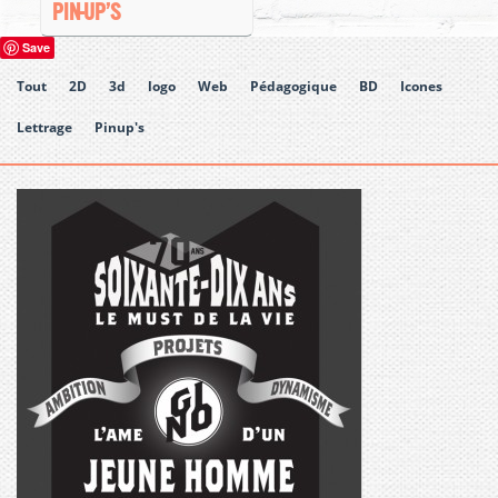
PIN-UP’S
Save
Tout
2D
3d
logo
Web
Pédagogique
BD
Icones
Lettrage
Pinup's