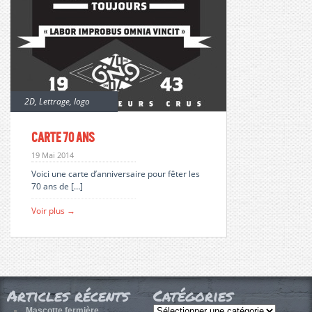
2D
,
Lettrage
,
logo
Carte 70 ans
19 Mai 2014
Voici une carte d’anniversaire pour fêter les
70 ans de […]
Voir plus →
Articles récents
Catégories
Catégories
Mascotte fermière