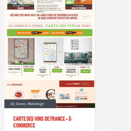
3d
,
Icones
,
Webdesign
Carte des vins de France – E-
commerce