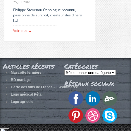
25 Juil 2018
Philippe Stevenou Oenologue reconnu,
passionné de surcroît, créateur des dîners
[…]
Voir plus →
Articles récents
Catégories
Catégories
Mascotte fermière
BD mariage
Réseaux sociaux
Carte des vins de France – E-commerce
Logo médical Pétal
Logo agricole