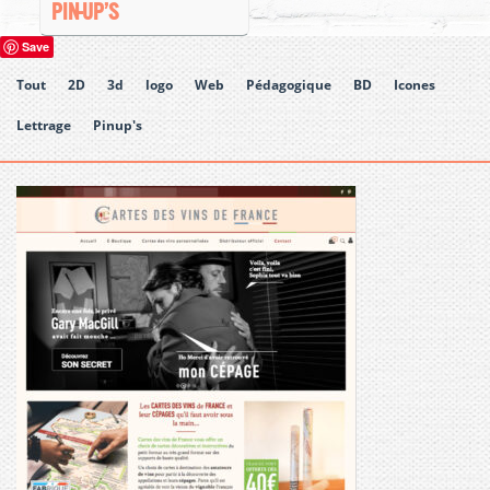
PIN-UP’S
Save
Tout
2D
3d
logo
Web
Pédagogique
BD
Icones
Lettrage
Pinup's