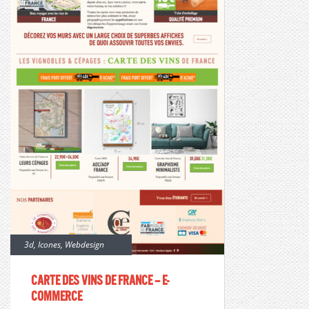
3d
,
Icones
,
Webdesign
Carte des vins de France – E-
commerce