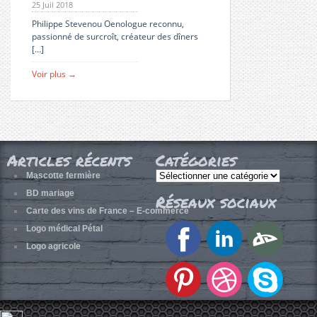
25 Juil 2018
Philippe Stevenou Oenologue reconnu,
passionné de surcroît, créateur des dîners
[…]
Voir plus →
Articles récents
Catégories
Catégories
Mascotte fermière
BD mariage
Réseaux sociaux
Carte des vins de France – E-commerce
Logo médical Pétal
Logo agricole