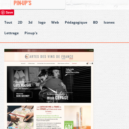
PIN-UP’S
Save
Tout
2D
3d
logo
Web
Pédagogique
BD
Icones
Lettrage
Pinup's