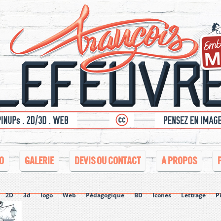
O
GALERIE
DEVIS OU CONTACT
A PROPOS
2D
3d
logo
Web
Pédagogique
BD
Icones
Lettrage
P