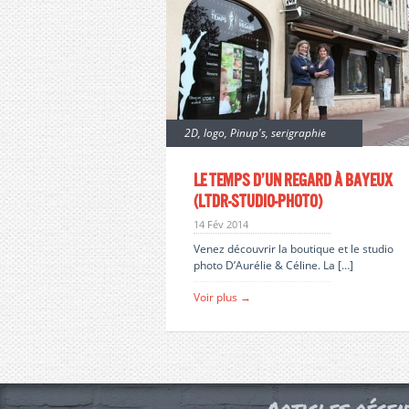
2D
,
logo
,
Pinup's
,
serigraphie
Le temps d’un regard à bayeux
(ltdr-studio-photo)
14 Fév 2014
Venez découvrir la boutique et le studio
photo D’Aurélie & Céline. La […]
Voir plus →
Articles récen