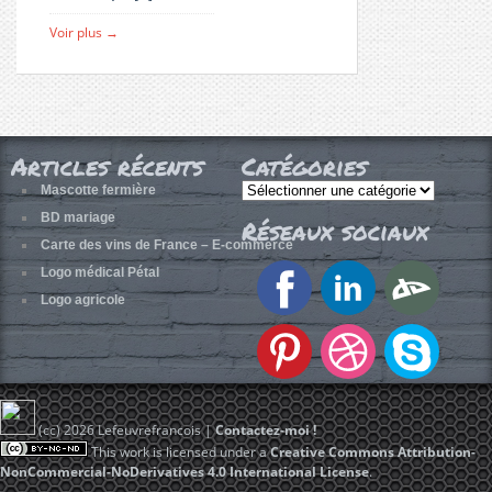
Voir plus →
Articles récents
Catégories
Catégories
Mascotte fermière
BD mariage
Réseaux sociaux
Carte des vins de France – E-commerce
Logo médical Pétal
Logo agricole
(cc) 2026 Lefeuvrefrancois |
Contactez-moi !
This work is licensed under a
Creative Commons
Attribution-
NonCommercial-NoDerivatives 4.0 International License
.