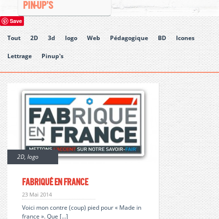
PIN-UP’S
Save
Tout
2D
3d
logo
Web
Pédagogique
BD
Icones
Lettrage
Pinup's
2D
,
logo
Fabriqué en france
23 Mai 2014
Voici mon contre (coup) pied pour « Made in
france ». Que […]