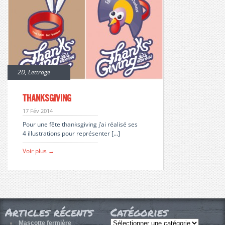
2D
,
Lettrage
Thanksgiving
17 Fév 2014
Pour une fête thanksgiving j’ai réalisé ses
4 illustrations pour représenter […]
Voir plus →
Articles récents
Catégories
Catégories
Mascotte fermière