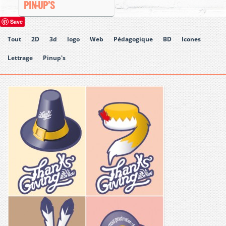
PIN-UP’S
Save
Tout
2D
3d
logo
Web
Pédagogique
BD
Icones
Lettrage
Pinup's