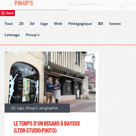
PIN-UP’S
Save
Tout
2D
3d
logo
Web
Pédagogique
BD
Icones
Lettrage
Pinup's
2D
,
logo
,
Pinup's
,
serigraphie
Le temps d’un regard à bayeux
(ltdr-studio-photo)