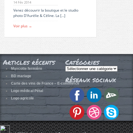
14 Fév 2014
Venez découvrir la boutique et le studio
photo D’Aurélie & Céline. La […]
Voir plus →
Articles récents
Catégories
Catégories
Mascotte fermière
BD mariage
Réseaux sociaux
Carte des vins de France – E-commerce
Logo médical Pétal
Logo agricole