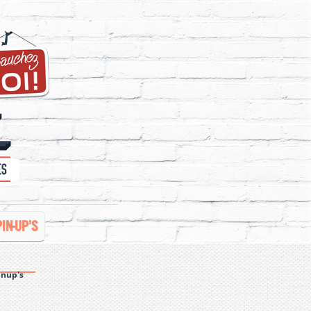
PIN-UP’S
inup's