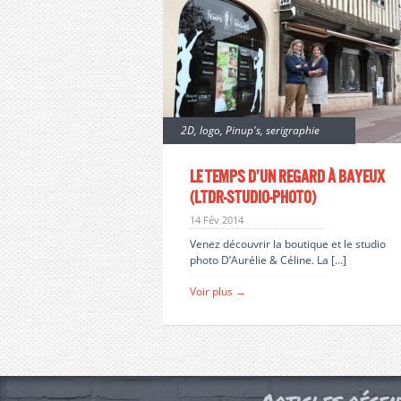
2D
,
logo
,
Pinup's
,
serigraphie
Le temps d’un regard à bayeux
(ltdr-studio-photo)
14 Fév 2014
Venez découvrir la boutique et le studio
photo D’Aurélie & Céline. La […]
Voir plus →
Articles récen