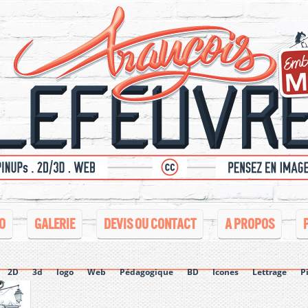
O
GALERIE
DEVIS OU CONTACT
A PROPOS
2D
3d
logo
Web
Pédagogique
BD
Icones
Lettrage
P