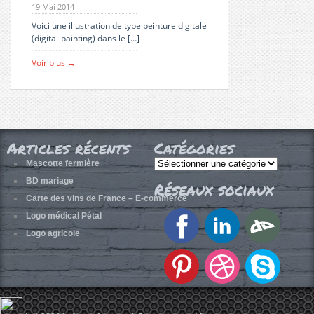
19 Mai 2014
Voici une illustration de type peinture digitale
(digital-painting) dans le […]
Voir plus →
Articles récents
Catégories
Catégories
Mascotte fermière
BD mariage
Réseaux sociaux
Carte des vins de France – E-commerce
Logo médical Pétal
Logo agricole