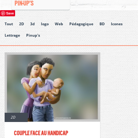
PIN-UP’S
Save
Tout
2D
3d
logo
Web
Pédagogique
BD
Icones
Lettrage
Pinup's
2D
Couple face au handicap