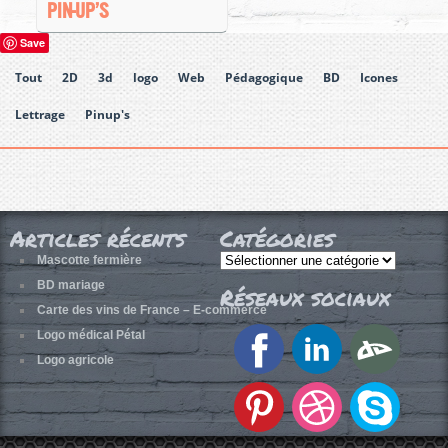
PIN-UP’S
Save
Tout
2D
3d
logo
Web
Pédagogique
BD
Icones
Lettrage
Pinup's
Articles récents
Catégories
Catégories
Mascotte fermière
BD mariage
Réseaux sociaux
Carte des vins de France – E-commerce
Logo médical Pétal
Logo agricole