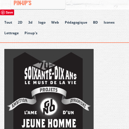
PIN-UP’S
Save
Tout
2D
3d
logo
Web
Pédagogique
BD
Icones
Lettrage
Pinup's