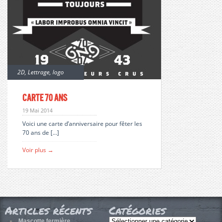
2D
,
Lettrage
,
logo
Carte 70 ans
19 Mai 2014
Voici une carte d’anniversaire pour fêter les
70 ans de […]
Voir plus →
Articles récents
Catégories
Catégories
Mascotte fermière