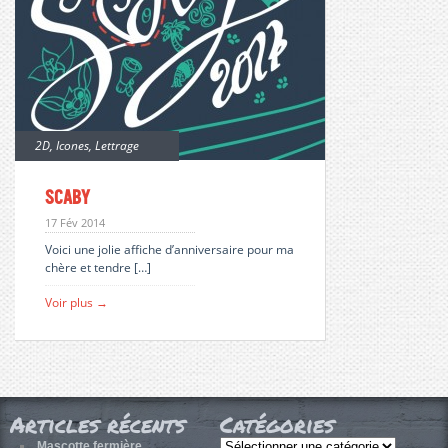
2D
,
Icones
,
Lettrage
Scaby
17 Fév 2014
Voici une jolie affiche d’anniversaire pour ma
chère et tendre […]
Voir plus →
Articles récents
Catégories
Catégories
Mascotte fermière