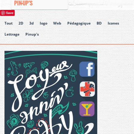
PIN-UP’S
Save
Tout
2D
3d
logo
Web
Pédagogique
BD
Icones
Lettrage
Pinup's