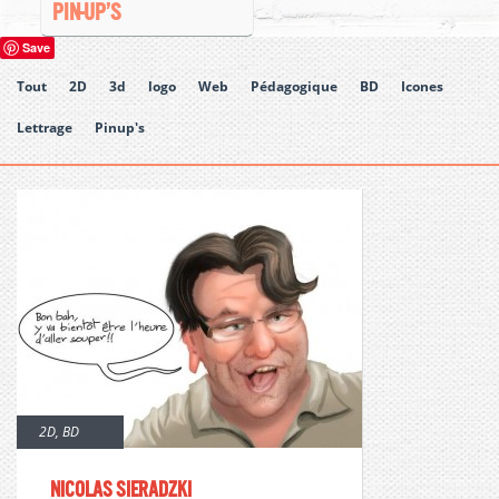
PIN-UP’S
Save
Tout
2D
3d
logo
Web
Pédagogique
BD
Icones
Lettrage
Pinup's
2D
,
BD
Nicolas Sieradzki