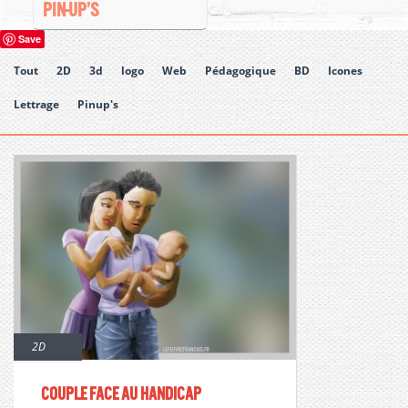
PIN-UP’S
Save
Tout
2D
3d
logo
Web
Pédagogique
BD
Icones
Lettrage
Pinup's
2D
Couple face au handicap