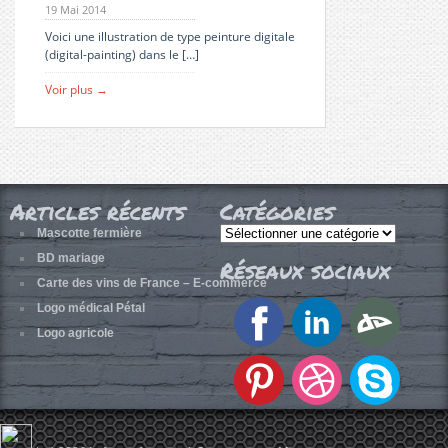
19 Mai 2014
Voici une illustration de type peinture digitale
(digital-painting) dans le […]
Voir plus →
Articles récents
Catégories
Catégories
Mascotte fermière
BD mariage
Réseaux sociaux
Carte des vins de France – E-commerce
Logo médical Pétal
Logo agricole