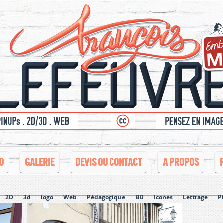
O
GALERIE
DEVIS OU CONTACT
A PROPOS
2D
3d
logo
Web
Pédagogique
BD
Icones
Lettrage
P