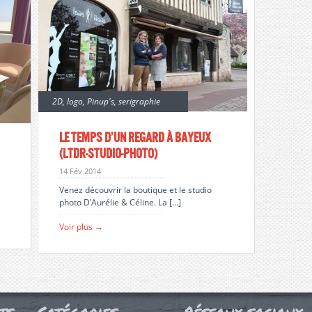
2D
,
logo
,
Pinup's
,
serigraphie
Le temps d’un regard à bayeux
(ltdr-studio-photo)
14 Fév 2014
Venez découvrir la boutique et le studio
photo D’Aurélie & Céline. La […]
Voir plus →
ts
Catégories
Réseaux sociaux