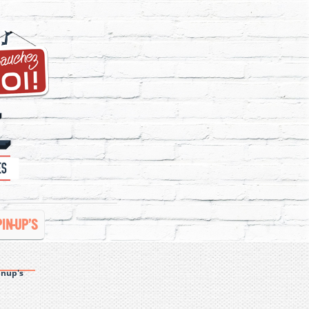
PIN-UP’S
inup's