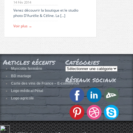
14 Fév 2014
Venez découvrir la boutique et le studio
photo D’Aurélie & Céline. La […]
Voir plus →
Articles récents
Catégories
Catégories
Mascotte fermière
BD mariage
Réseaux sociaux
Carte des vins de France – E-commerce
Logo médical Pétal
Logo agricole