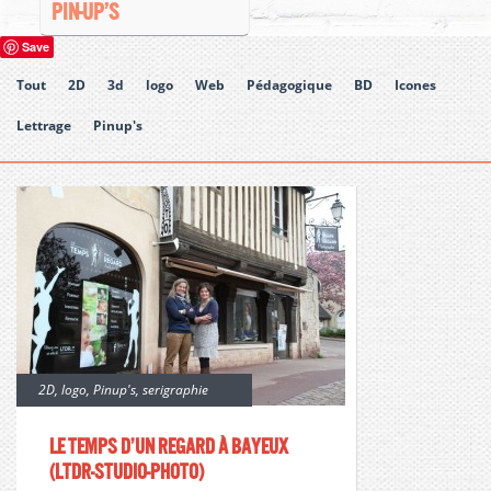
PIN-UP’S
Save
Tout
2D
3d
logo
Web
Pédagogique
BD
Icones
Lettrage
Pinup's
2D
,
logo
,
Pinup's
,
serigraphie
Le temps d’un regard à bayeux
(ltdr-studio-photo)