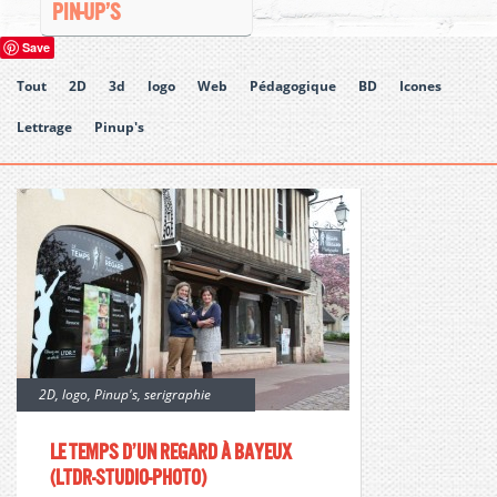
PIN-UP’S
Save
Tout
2D
3d
logo
Web
Pédagogique
BD
Icones
Lettrage
Pinup's
2D
,
logo
,
Pinup's
,
serigraphie
Le temps d’un regard à bayeux
(ltdr-studio-photo)