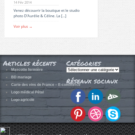
14 Fév 2014
Venez découvrir la boutique et le studio
photo D’Aurélie & Céline. La […]
Voir plus →
Articles récents
Catégories
Catégories
Mascotte fermière
BD mariage
Réseaux sociaux
Carte des vins de France – E-commerce
Logo médical Pétal
Logo agricole