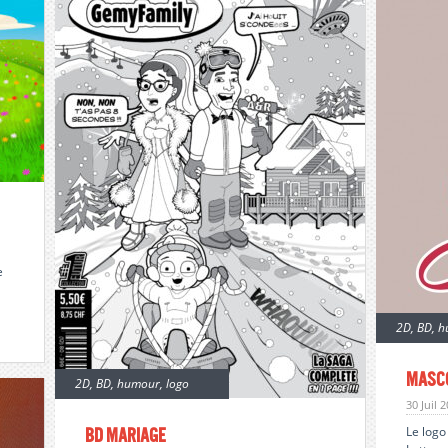
e
2D
,
BD
,
h
Masc
2D
,
BD
,
humour
,
logo
30 Juil 
Le log
BD mariage