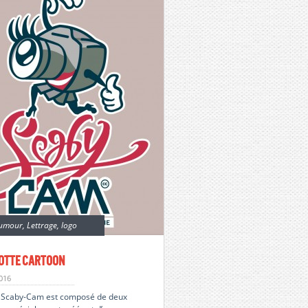
umour
,
Lettrage
,
logo
otte Cartoon
2016
o Scaby-Cam est composé de deux