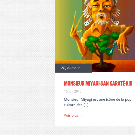
2D
,
humour
Monsieur Miyagi-San karaté-kid
16 Juil 2015
Monsieur Miyagi est une icône de la pop
culture des […]
Voir plus →