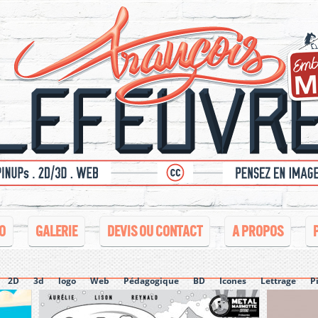
O
GALERIE
DEVIS OU CONTACT
A PROPOS
2D
3d
logo
Web
Pédagogique
BD
Icones
Lettrage
P