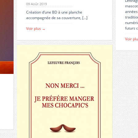
Lettrag
09 Août 2019
mascott
années 
Création d’une BD à une planche
traditi
accompagnée de sa couverture, […]
numériq
futurs c
Voir plus →
Voir pl