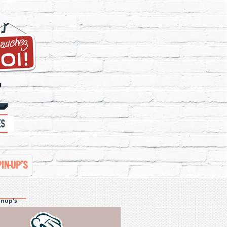
PIN-UP’S
inup's