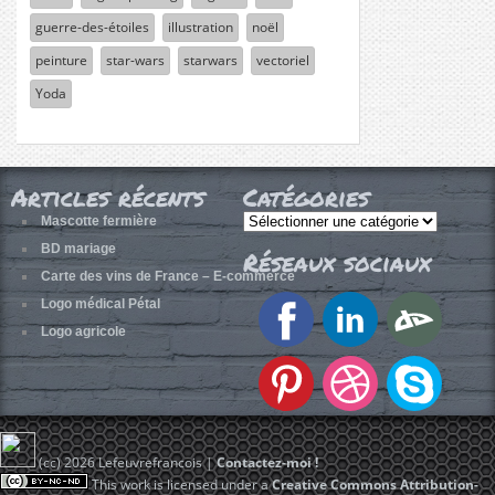
guerre-des-étoiles
illustration
noël
peinture
star-wars
starwars
vectoriel
Yoda
Articles récents
Catégories
Catégories
Mascotte fermière
BD mariage
Réseaux sociaux
Carte des vins de France – E-commerce
Logo médical Pétal
Logo agricole
(cc) 2026 Lefeuvrefrancois |
Contactez-moi !
This work is licensed under a
Creative Commons
Attribution-