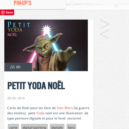
PIN-UP’S
Save
2D
,
BD
petit Yoda noël
28 Fév 2014
Carte de Noël pour les fans de
Star-Wars
(la guerre
des étoiles), petit
Yoda
noël est une illustration de
type peinture digitale et pour le fond vectoriel.
carte
digital-painting
digitale
fans