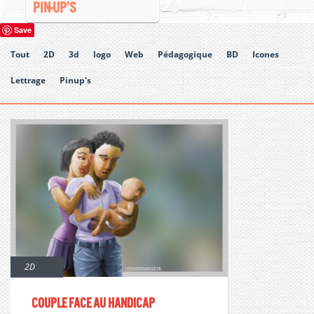
PIN-UP’S
Save
Tout
2D
3d
logo
Web
Pédagogique
BD
Icones
Lettrage
Pinup's
2D
Couple face au handicap