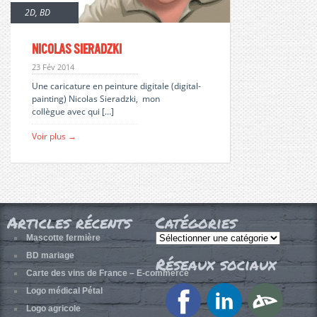
2D
,
BD
Nicolas Sieradzki
23 Fév 2014
Une caricature en peinture digitale (digital-
painting) Nicolas Sieradzki, mon
collègue avec qui […]
Voir plus →
Articles récents
Catégories
Catégories
Mascotte fermière
BD mariage
Réseaux sociaux
Carte des vins de France – E-commerce
Logo médical Pétal
Logo agricole