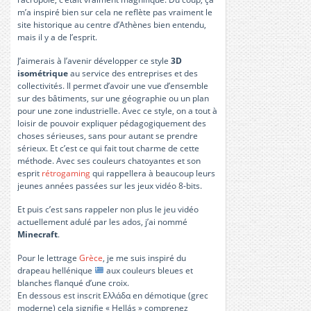
m’a inspiré bien sur cela ne reflète pas vraiment le
site historique au centre d’Athènes bien entendu,
mais il y a de l’esprit.
J’aimerais à l’avenir développer ce style
3D
isométrique
au service des entreprises et des
collectivités.
Il permet d’avoir une vue d’ensemble
sur des bâtiments, sur une géographie ou un plan
pour une zone industrielle.
Avec ce style, on a tout à
loisir de pouvoir expliquer pédagogiquement des
choses sérieuses, sans pour autant se prendre
sérieux.
Et c’est ce qui fait tout charme de cette
méthode.
Avec ses couleurs chatoyantes et son
esprit
rétrogaming
qui rappellera à beaucoup leurs
jeunes années passées sur les jeux vidéo
8-bits
.
Et puis c’est sans rappeler non plus le jeu vidéo
actuellement adulé par les ados, j’ai nommé
Minecraft
.
Pour le lettrage
Grèce
, je me suis inspiré du
drapeau hellénique
aux couleurs bleues et
blanches flanqué d’une croix.
En dessous est inscrit Ελλάδα
en
démotique
(grec
moderne) cela signifie « Hellás » comprenez