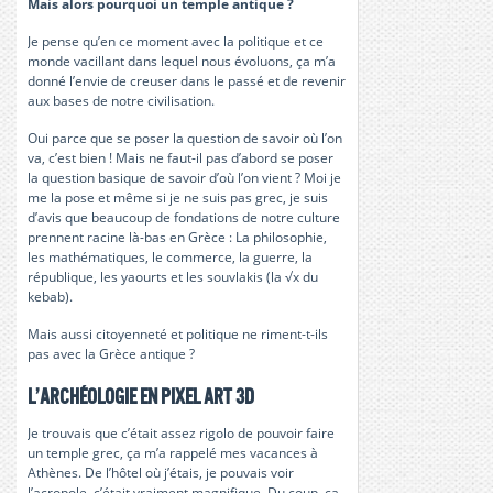
Mais alors pourquoi un temple antique ?
Je pense qu’en ce moment avec la politique et ce
monde vacillant dans lequel nous évoluons, ça m’a
donné l’envie de creuser dans le passé et de revenir
aux bases de notre civilisation.
Oui parce que se poser la question de savoir où l’on
va, c’est bien !
Mais ne faut-il pas d’abord se poser
la question basique de savoir d’où l’on vient ?
Moi je
me la pose et même si je ne suis pas grec, je suis
d’avis que beaucoup de fondations de notre culture
prennent racine là-bas en Grèce :
La philosophie,
les mathématiques, le commerce, la guerre, la
république, les yaourts et les
souvlakis
(la
√x
du
kebab)
.
Mais aussi citoyenneté et politique ne riment-t-ils
pas avec la Grèce antique ?
L’archéologie en pixel art 3D
Je trouvais que c’était assez rigolo de pouvoir faire
un temple grec, ça m’a rappelé mes vacances à
Athènes.
De l’hôtel où j’étais, je pouvais voir
l’acropole, c’était vraiment magnifique.
Du coup, ça