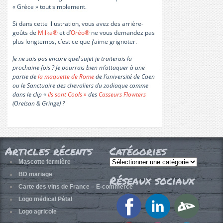
« Grèce » tout simplement.
Si dans cette illustration, vous avez des arrière-
goûts
de
Milka®️
et d’
Oréo®️
ne vous demandez pas
plus longtemps, c’est ce que j’aime grignoter.
Je ne sais pas encore quel sujet je traiterais la
prochaine fois ? Je pourrais bien m’attaquer à une
partie de
la maquette de Rome
de l’université de Caen
ou le Sanctuaire des chevaliers du zodiaque comme
dans le clip «
Ils sont Cools »
des
Casseurs Flowters
(Orelsan & Gringe) ?
Articles récents
Catégories
Catégories
Mascotte fermière
BD mariage
Réseaux sociaux
Carte des vins de France – E-commerce
Logo médical Pétal
Logo agricole