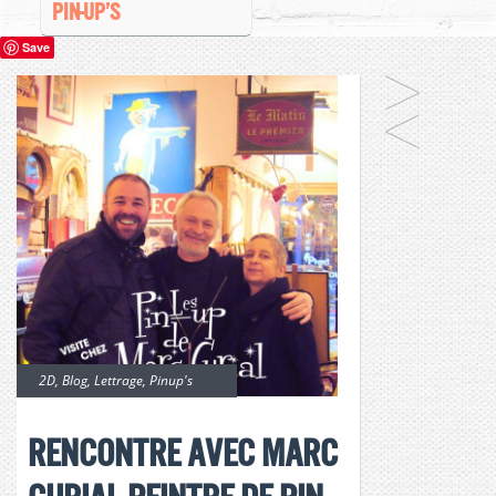
PIN-UP’S
Save
2D
,
Blog
,
Lettrage
,
Pinup's
Rencontre avec Marc