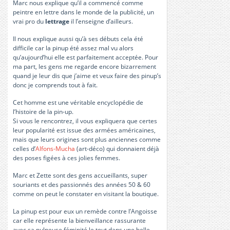
Marc nous explique qu’il a commencé comme
peintre en lettre dans le monde de la publicité, un
vrai pro du
lettrage
il l’enseigne d’ailleurs.
Il nous explique aussi qu’à ses débuts cela été
difficile car la pinup été assez mal vu alors
qu’aujourd’hui elle est parfaitement acceptée. Pour
ma part, les gens me regarde encore bizarrement
quand je leur dis que j’aime et veux faire des pinup’s
donc je comprends tout à fait.
Cet homme est une véritable encyclopédie de
l’histoire de la pin-up.
Si vous le rencontrez, il vous expliquera que certes
leur popularité est issue des armées américaines,
mais que leurs origines sont plus anciennes comme
celles d’
Alfons-Mucha
(art-déco) qui donnaient déjà
des poses figées à ces jolies femmes.
Marc et Zette sont des gens accueillants, super
souriants et des passionnés des années 50 & 60
comme on peut le constater en visitant la boutique.
La pinup est pour eux un remède contre l’Angoisse
car elle représente la bienveillance rassurante
avec sa pulpeuse féminité le tout dans une belle