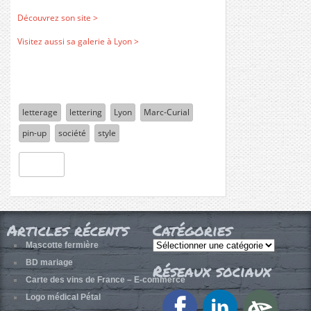
Découvrez son site >
Visitez aussi sa galerie à Lyon >
letterage
lettering
Lyon
Marc-Curial
pin-up
société
style
Articles récents
Catégories
Catégories
Mascotte fermière
BD mariage
Réseaux sociaux
Carte des vins de France – E-commerce
Logo médical Pétal