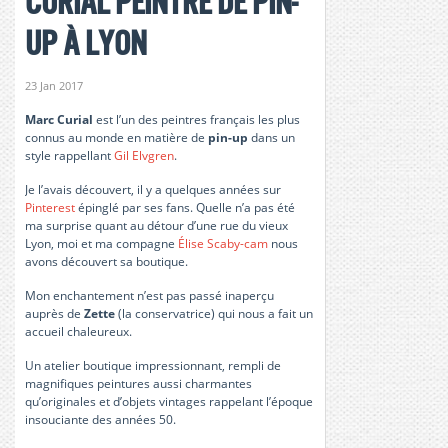
Curial peintre de pin-
up à Lyon
23 Jan 2017
Marc Curial
est l’un des peintres français les plus
connus au monde en matière de
pin-up
dans un
style rappellant
Gil Elvgren
.
Je l’avais découvert, il y a quelques années sur
Pinterest
épinglé par ses fans. Quelle n’a pas été
ma surprise quant au détour d’une rue du vieux
Lyon, moi et ma compagne
Élise Scaby-cam
nous
avons découvert sa boutique.
Mon enchantement n’est pas passé inaperçu
auprès de
Zette
(la conservatrice) qui nous a fait un
accueil chaleureux.
Un atelier boutique impressionnant, rempli de
magnifiques peintures aussi charmantes
qu’originales et d’objets vintages rappelant l’époque
insouciante des années 50.