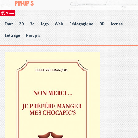
PIN-UP’S
Save
Tout
2D
3d
logo
Web
Pédagogique
BD
Icones
Lettrage
Pinup's