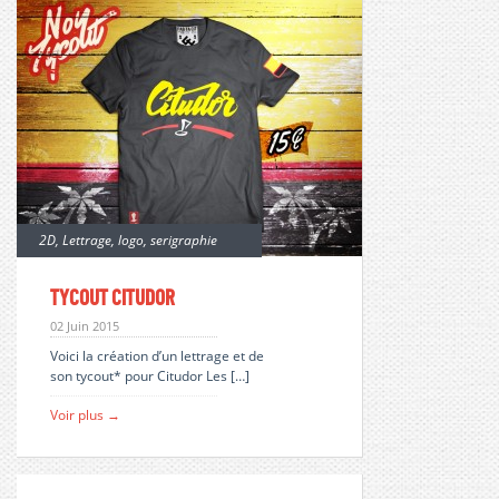
2D
,
Lettrage
,
logo
,
serigraphie
Tycout Citudor
02 Juin 2015
Voici la création d’un lettrage et de
son tycout* pour Citudor Les […]
Voir plus →