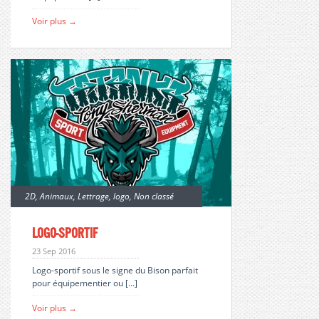
Voir plus →
2D
,
Animaux
,
Lettrage
,
logo
,
Non classé
logo-sportif
23 Sep 2016
Logo-sportif sous le signe du Bison parfait
pour équipementier ou […]
Voir plus →