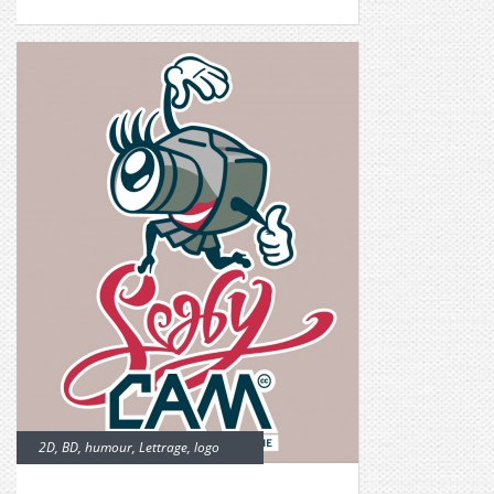
2D
,
BD
,
humour
,
Lettrage
,
logo