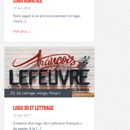
Logo agricole
17 Avr 2018
Faire appel à un pro est essentiel Un logo,
c’est […]
Voir plus →
2D
,
3d
,
Lettrage
,
manga
,
Pinup's
Logo 3d et lettrage
15 Fév 2017
Création d’un logo 3d « Lefeuvre François »
du papier à la […]