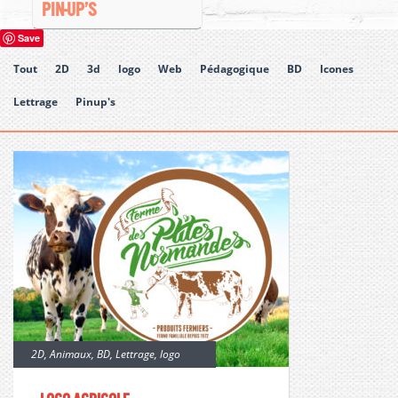
PIN-UP’S
Save
Tout
2D
3d
logo
Web
Pédagogique
BD
Icones
Lettrage
Pinup's
2D
,
Animaux
,
BD
,
Lettrage
,
logo