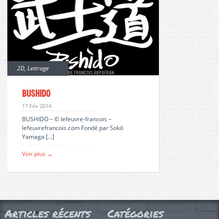
2D
,
Lettrage
Bushido
17 Fév 2014
BUSHIDO – © lefeuvre-francois –
lefeuvrefrancois.com Fondé par Sokō
Yamaga […]
Voir plus →
Articles récents
Catégories