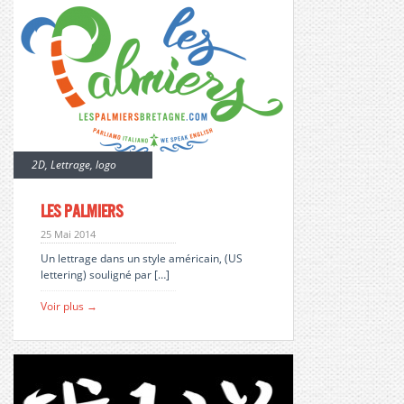
2D
,
Lettrage
,
logo
les palmiers
25 Mai 2014
Un lettrage dans un style américain, (US
lettering) souligné par […]
Voir plus →