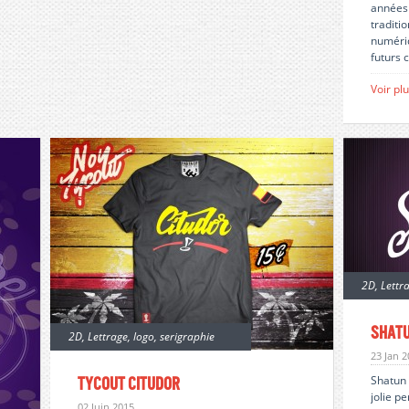
années 
traditi
numériq
futurs c
Voir pl
2D
,
Lettr
Shat
2D
,
Lettrage
,
logo
,
serigraphie
23 Jan 
Shatun 
Tycout Citudor
jolie p
02 Juin 2015