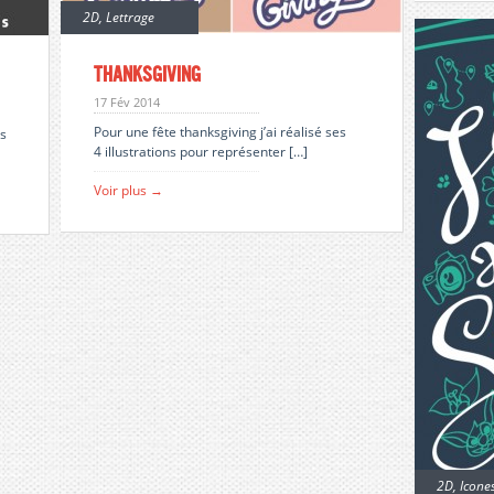
2D
,
Lettrage
Thanksgiving
17 Fév 2014
Pour une fête thanksgiving j’ai réalisé ses
es
4 illustrations pour représenter […]
Voir plus →
2D
,
Icone