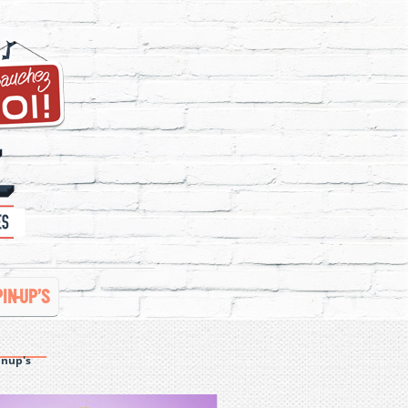
PIN-UP’S
inup's