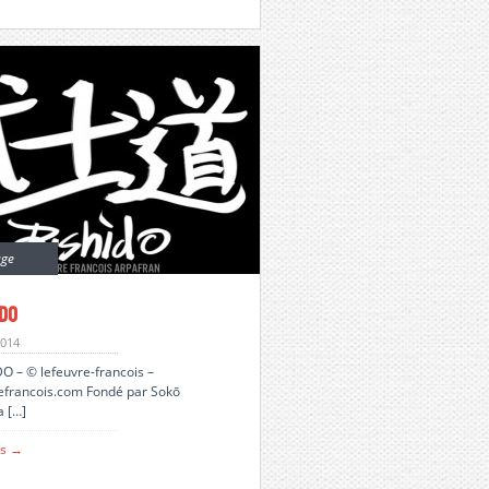
age
do
2014
 – © lefeuvre-francois –
efrancois.com Fondé par Sokō
 […]
us →