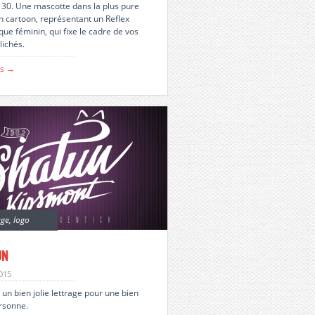
30. Une mascotte dans la plus pure
on cartoon, représentant un Reflex
ue féminin, qui fixe le cadre de vos
lichés.
us →
age
,
logo
un
2015
un bien jolie lettrage pour une bien
ersonne.