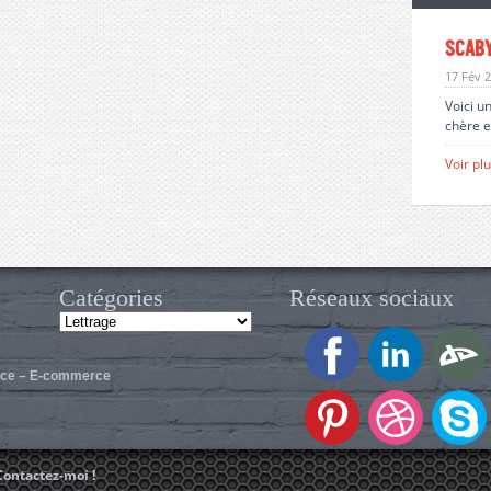
Scab
17 Fév 
Voici u
chère e
Voir pl
Catégories
Réseaux sociaux
Catégories
ance – E-commerce
Contactez-moi !