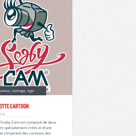
umour
,
Lettrage
,
logo
otte Cartoon
2016
o Scaby-Cam est composé de deux
es spécialement créés et d’une
e s’inspirant des cartoons des