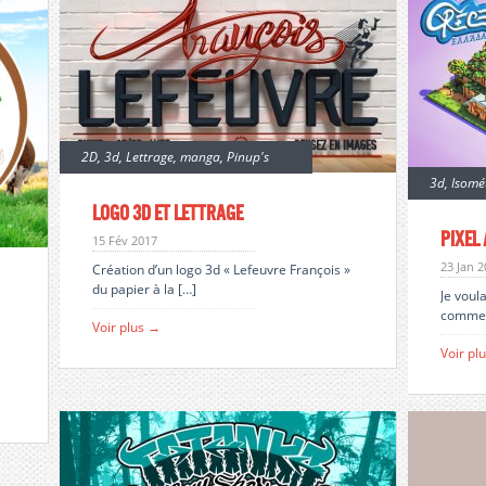
2D
,
3d
,
Lettrage
,
manga
,
Pinup's
3d
,
Isomé
Logo 3d et lettrage
pixel
15 Fév 2017
23 Jan 
Création d’un logo 3d « Lefeuvre François »
du papier à la […]
Je voul
comme 
Voir plus →
Voir pl