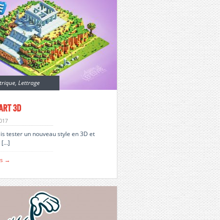
trique
,
Lettrage
 art 3d
2017
ais tester un nouveau style en 3D et
[…]
us →