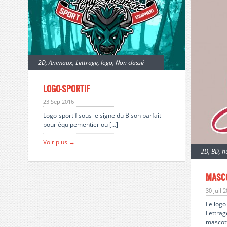
2D
,
Animaux
,
Lettrage
,
logo
,
Non classé
logo-sportif
23 Sep 2016
Logo-sportif sous le signe du Bison parfait
pour équipementier ou […]
Voir plus →
2D
,
BD
,
h
Masc
30 Juil 
Le log
Lettrag
mascott