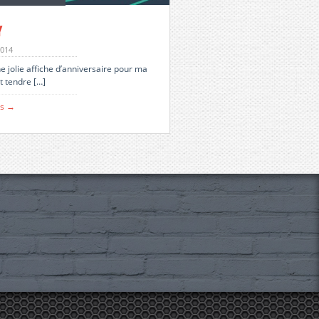
y
2014
ne jolie affiche d’anniversaire pour ma
t tendre […]
us →