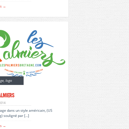
us →
age
,
logo
almiers
2014
rage dans un style américain, (US
ng) souligné par […]
us →