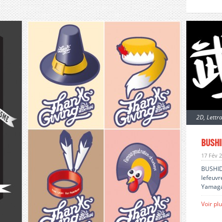
2D
,
Lettr
Bushi
17 Fév 
BUSHIDO
lefeuvr
Yamaga
Voir pl