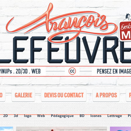
O
GALERIE
DEVIS OU CONTACT
A PROPOS
2D
3d
logo
Web
Pédagogique
BD
Icones
Lettrage
P