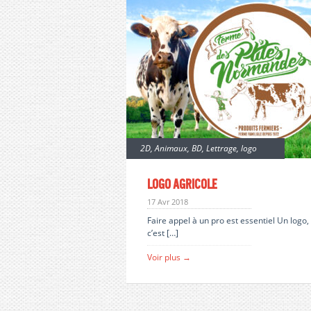
2D
,
Animaux
,
BD
,
Lettrage
,
logo
Logo agricole
17 Avr 2018
Faire appel à un pro est essentiel Un logo,
c’est […]
Voir plus →