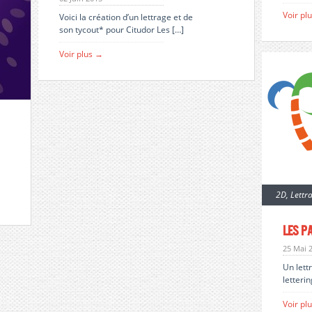
Voir pl
Voici la création d’un lettrage et de
son tycout* pour Citudor Les […]
Voir plus →
2D
,
Lettr
les p
25 Mai 
Un lett
letteri
Voir pl