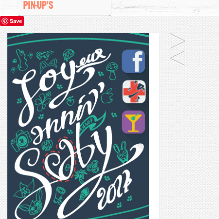
PIN-UP’S
Save