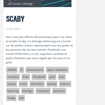
2D
,
Icones
,
Lettrage
Scaby
17 Fév 2014
Voici une jolie affiche d’anniversaire pour ma chère
et tendre Scaby. Ce lettrage (lettering) est couché
sur de petites icônes représentant tous les goûts et
les passions de ma bien-aimée: Facebook, son
travail d’infirmière, et ses superbes cocktails et
apéro-dinatoire qui nous régale par les yeux et le
goût.
affiche
ai
anniversaire
apéro-dinatoire
cocktails
Elise
Facebook
goût
icon
icones
icons
infirmière
kamoy
Lefevre
lettering
lettrage
moymour
passions
Scaby
skb