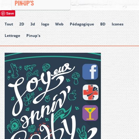
PIN-UP’S
Save
Tout
2D
3d
logo
Web
Pédagogique
BD
Icones
Lettrage
Pinup's