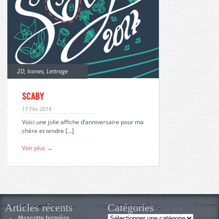
2D
,
Icones
,
Lettrage
Scaby
17 Fév 2014
Voici une jolie affiche d’anniversaire pour ma
chère et tendre […]
Voir plus →
Articles récents
Catégories
Catégories
Mascotte fermière